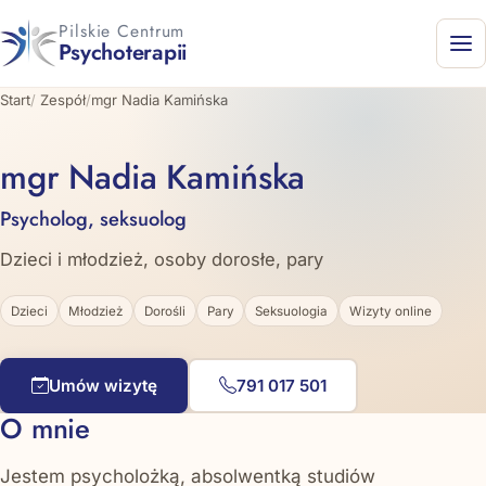
Pilskie Centrum
Psychoterapii
Start
/
Zespół
/
mgr Nadia Kamińska
mgr Nadia Kamińska
Psycholog, seksuolog
Dzieci i młodzież, osoby dorosłe, pary
Dzieci
Młodzież
Dorośli
Pary
Seksuologia
Wizyty online
Umów wizytę
791 017 501
O mnie
Jestem psycholożką, absolwentką studiów