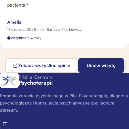
pacjenta.”
Amelia
11 czerwca 2026 · lek. Barbara Pietrkiewicz
Weryfikacja wizyty
Zobacz wszystkie opinie
Umów wizytę
Pilskie Centrum
Psychoterapii
Poradnia zdrowia psychicznego w Pile. Psychoterapia, diagnoza
psychologiczna i konsultacje psychiatryczne pod jednym
adresem.